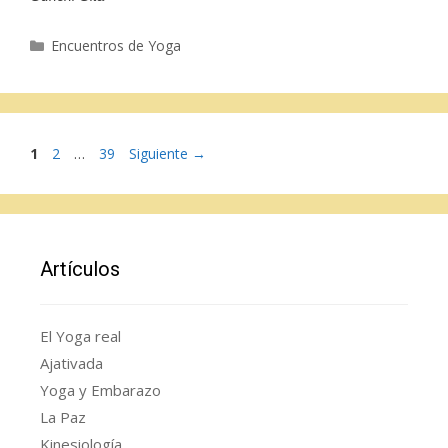
Categorías
Encuentros de Yoga
Página
Página
Página
1
2
…
39
Siguiente
→
Artículos
El Yoga real
Ajativada
Yoga y Embarazo
La Paz
Kinesiología