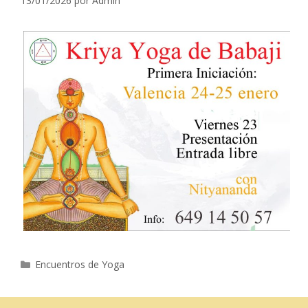
13/01/2026
por
Admin
Categorías
Encuentros de Yoga