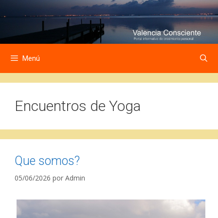
Saltar
Saltar
al
al
contenido
contenido
Menú
Encuentros de Yoga
Que somos?
05/06/2026
por
Admin