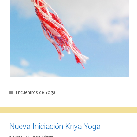
Categorías
Encuentros de Yoga
Nueva Iniciación Kriya Yoga