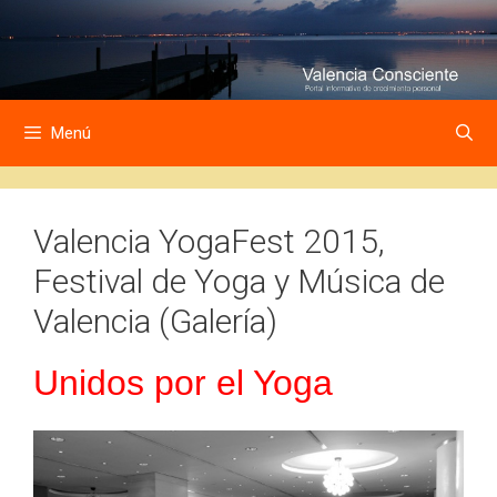
Saltar
Saltar
al
al
contenido
contenido
Menú
Valencia YogaFest 2015,
Festival de Yoga y Música de
Valencia (Galería)
Unidos por el Yoga