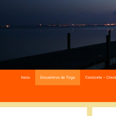
Saltar
Saltar
al
al
contenido
contenido
Inicio
Encuentros de Yoga
Conócete – Creci