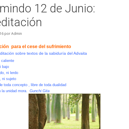
mindo 12 de Junio:
ditación
16
por
Admin
ción para el cese del sufrimiento
itación sobre textos de la sabiduría del Advaita
i caliente
i bajo
ido, ni lerdo
, ni sujeto
e toda concepto , libre de toda dualidad
en la unidad mora.
Gunchi Gita