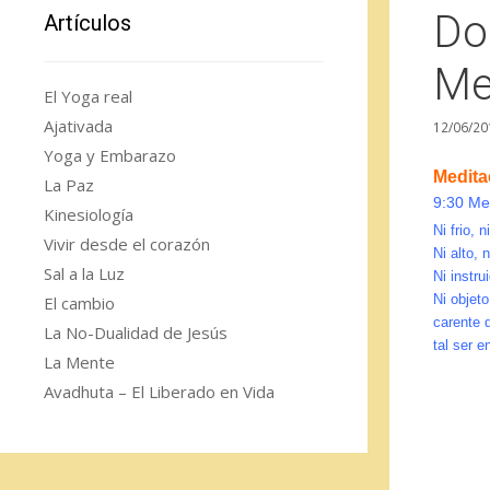
Do
Artículos
Me
El Yoga real
Ajativada
12/06/20
Yoga y Embarazo
Medita
La Paz
9:30 Med
Kinesiología
Ni frio, n
Vivir desde el corazón
Ni alto, n
Sal a la Luz
Ni instru
Ni objeto
El cambio
carente d
La No-Dualidad de Jesús
tal ser 
La Mente
Avadhuta – El Liberado en Vida