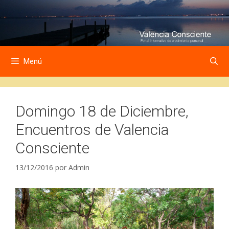
Saltar
Saltar
al
al
contenido
contenido
Menú
Domingo 18 de Diciembre,
Encuentros de Valencia
Consciente
13/12/2016
por
Admin