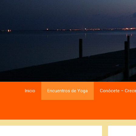
Saltar
Saltar
al
al
contenido
contenido
Inicio
Encuentros de Yoga
Conócete – Creci