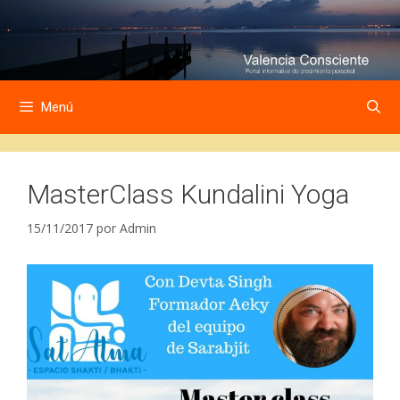
Saltar
Saltar
al
al
contenido
contenido
Menú
MasterClass Kundalini Yoga
15/11/2017
por
Admin