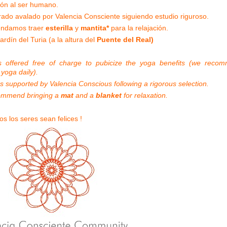
ión al ser humano.
rado avalado por Valencia Consciente siguiendo estudio riguroso.
ndamos traer
esterilla
y
mantita*
para la relajación.
ardín del Turia (a la altura del
Puente del Real)
ies offered free of charge to pubicize the yoga benefits (we reco
 yoga daily).
 supported by Valencia Conscious following a rigorous selection.
ommend bringing a
mat
and a
blanket
for relaxation.
s los seres sean felices !