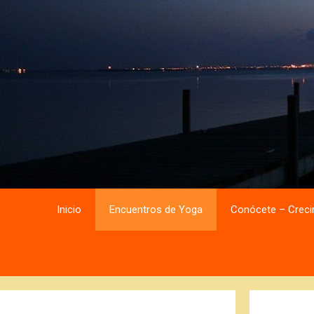
Saltar
Saltar
al
al
contenido
contenido
Inicio
Encuentros de Yoga
Conócete – Creci