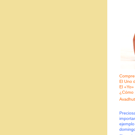
Compren
El Uno d
El «Yo» 
¿Cómo p
Avadhut
Precios
importa
ejemplo
domingo