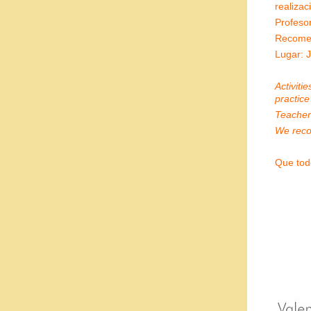
realizac
Profeso
Recome
Lugar: J
Activit
practice
Teachers
We rec
Que todo