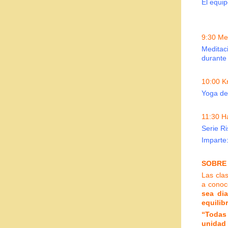
El equi
9:30 Me
Meditac
durante 
10:00 K
Yoga de 
11:30 H
Serie Ri
Imparte:
SOBRE
Las cla
a conoc
sea dia
equilibr
“Todas
unidad