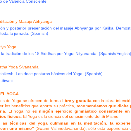
po de Valencia Consciente
ditación y Masaje Abhyanga
ión y posterior presentación del masaje Abhyanga por Kalika. Demost
toda la jornada. (Spanish)
riya Yoga
la tradición de los 18 Siddhas por Yogui Nityananda. (Spanish/English
atha Yoga Sivananda
shikesh: Las doce posturas básicas del Yoga. (Spanish)
 Sivani
 EL YOGA
ses de Yoga se ofrecen de forma
libre y gratuita
con la clara intenci
er los beneficios que aporta su práctica,
recomendamos que dicha p
ria
. El Yoga no es
ningún ejercicio gimnástico consistente en 
ios físicos
. El Yoga es la ciencia del conocimiento del Si Mismo.
 las técnicas del yoga culminan en la meditación, la experie
 con uno mismo”
(Swami Vishnudevananda), sólo esta experiencia o