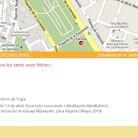
s los seres sean felices !
orías
entros de Yoga
o 13 de abril: Excursión consciente + Meditación Mindfulness
r Iniciación al masaje Mulaayam, para mujeres (Mayo 2019)