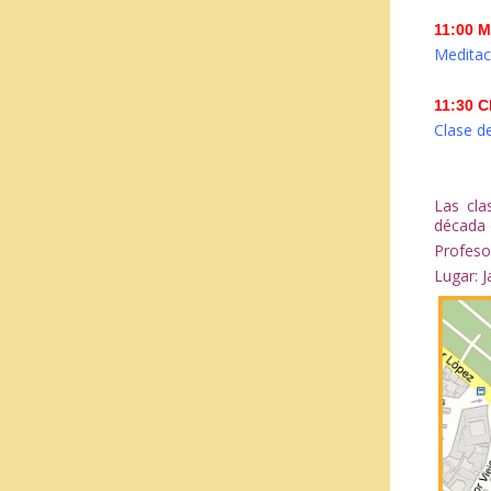
11:00 M
Meditaci
11:30 C
Clase d
Las cl
década 
Profeso
Lugar: J