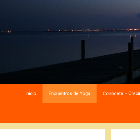
Saltar
Saltar
al
al
contenido
contenido
Inicio
Encuentros de Yoga
Conócete – Creci