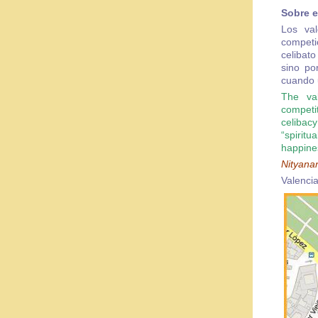
Sobre e
Los val
competi
celibato
sino po
cuando u
The val
competit
celibacy
“spirit
happines
Nityana
Valenci