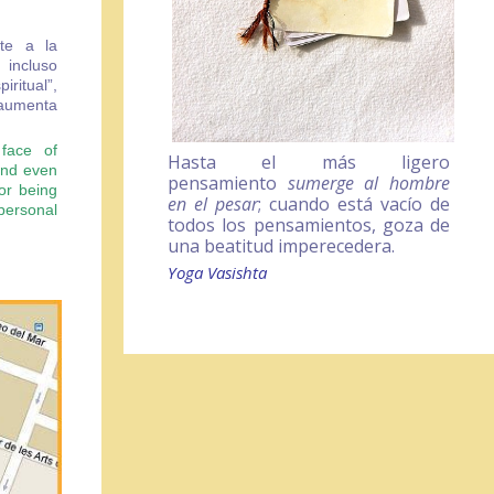
nte a la
 incluso
iritual”,
 aumenta
 face of
Hasta el más ligero
 and even
pensamiento
sumerge al hombre
for being
en el pesar
; cuando está vacío de
personal
todos los pensamientos, goza de
una beatitud imperecedera.
Yoga Vasishta