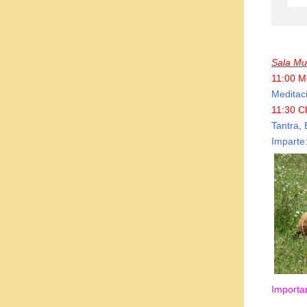
Sala Mu
11:00 M
Meditaci
11:30 C
Tantra, 
Imparte:
Importan