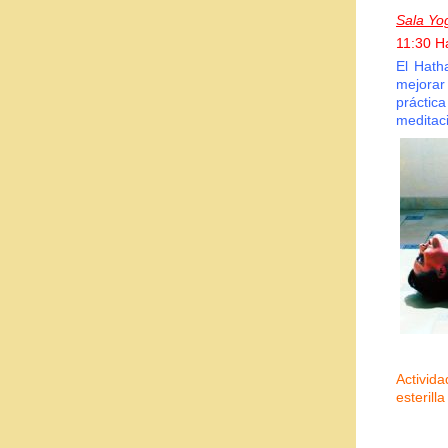
Sala Yo
11:30 H
El Hath
mejorar 
práctic
meditaci
Activid
esterill