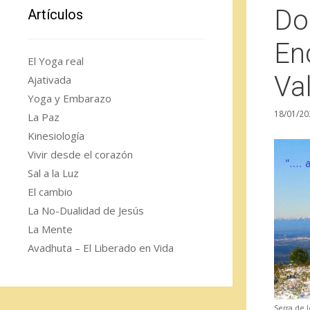
Do
Artículos
En
El Yoga real
Va
Ajativada
Yoga y Embarazo
18/01/20
La Paz
Kinesiología
Vivir desde el corazón
Sal a la Luz
El cambio
La No-Dualidad de Jesús
La Mente
Avadhuta – El Liberado en Vida
Serra de 