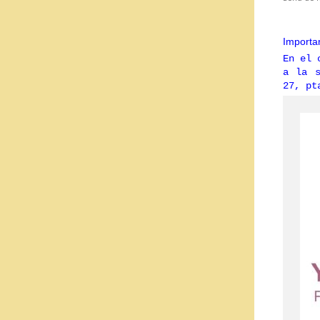
Importa
En el 
a la s
27, pt