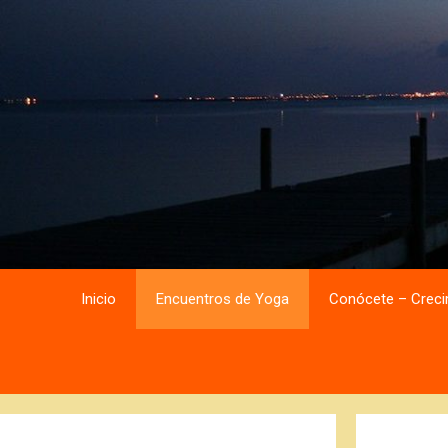
Saltar
Saltar
al
al
contenido
contenido
Inicio
Encuentros de Yoga
Conócete – Creci