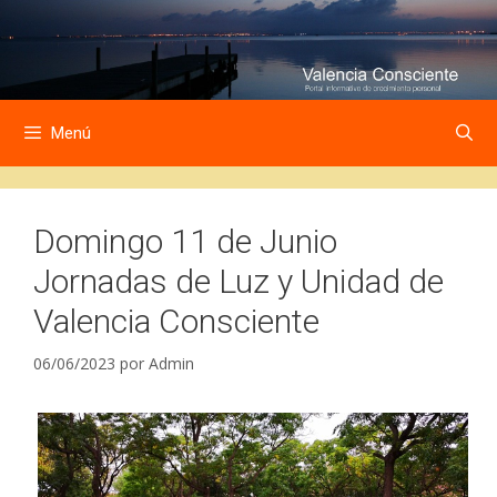
Saltar
Saltar
al
al
contenido
contenido
Menú
Domingo 11 de Junio
Jornadas de Luz y Unidad de
Valencia Consciente
06/06/2023
por
Admin