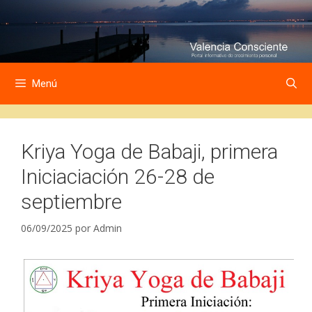
Saltar
Saltar
al
al
contenido
contenido
Menú
Kriya Yoga de Babaji, primera
Iniciaciación 26-28 de
septiembre
06/09/2025
por
Admin