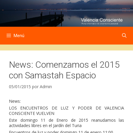
Saltar
Saltar
al
al
contenido
contenido
Menú
News: Comenzamos el 2015
con Samastah Espacio
05/01/2015
por
Admin
News:
LOS ENCUENTROS DE LUZ Y PODER DE VALENCIA
CONSCIENTE VUELVEN
Este domingo 11 de Enero de 2015 reanudamos las
actividades libres en el Jardín del Turia
Encuentros de luz y poder domingo 11 de enero 11:00