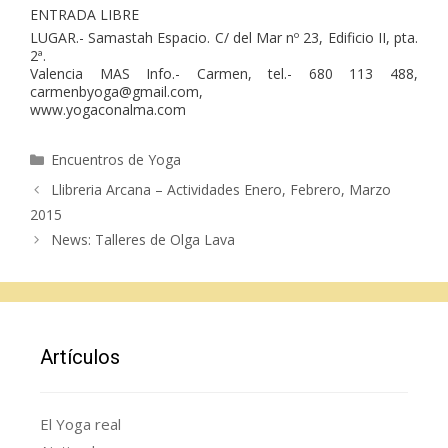
ENTRADA LIBRE
LUGAR.- Samastah Espacio. C/ del Mar nº 23, Edificio II, pta.
2ª.
Valencia MAS Info.- Carmen, tel.- 680 113 488,
carmenbyoga@gmail.com,
www.yogaconalma.com
Categorías
Encuentros de Yoga
Llibreria Arcana – Actividades Enero, Febrero, Marzo
2015
News: Talleres de Olga Lava
Artículos
El Yoga real