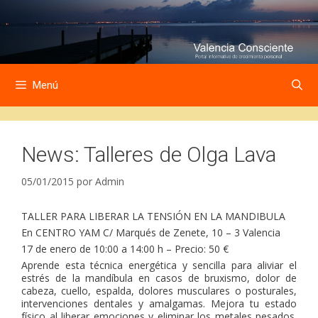
Saltar
Saltar
al
al
contenido
contenido
Menú
News: Talleres de Olga Lava
05/01/2015
por
Admin
TALLER PARA LIBERAR LA TENSIÓN EN LA MANDIBULA
En CENTRO YAM C/ Marqués de Zenete, 10 – 3 Valencia
17 de enero de 10:00 a 14:00 h – Precio: 50 €
Aprende esta técnica energética y sencilla para aliviar el
estrés de la mandíbula en casos de bruxismo, dolor de
cabeza, cuello, espalda, dolores musculares o posturales,
intervenciones dentales y amalgamas. Mejora tu estado
físico al liberar emociones y eliminar los metales pesados.