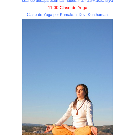
cuando desaparecen las nubes.»
Sri Sankaracharya
11:00 Clase de Yoga
Clase de Yoga por Kamakshi Devi Kunthamani