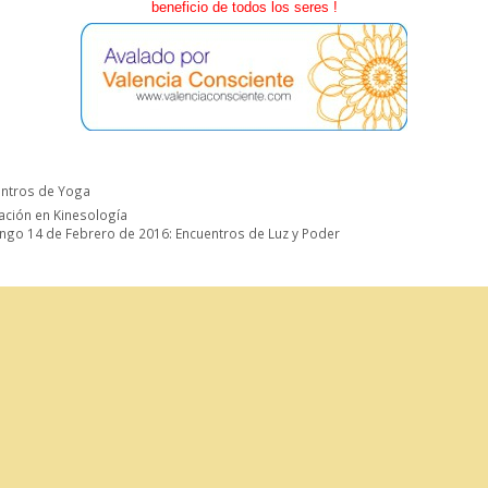
beneficio de todos los seres !
orías
entros de Yoga
ción en Kinesología
go 14 de Febrero de 2016: Encuentros de Luz y Poder