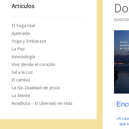
Do
Artículos
02/02/20
El Yoga real
Ajativada
Yoga y Embarazo
La Paz
Kinesiología
Vivir desde el corazón
Sal a la Luz
El cambio
La No-Dualidad de Jesús
La Mente
Avadhuta – El Liberado en Vida
Enc
«A caus
que n