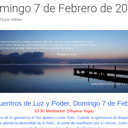
mingo 7 de Febrero de 2
16
por
Admin
uentros de Luz y Poder, Domingo 7 de Feb
10:30 Meditación (Dhyana Yoga)
a de la ignorancia el Ser aparece como finito. Cuando la ignorancia se disipa,
o admite la diversidad de lo finito, se pone de manifiesto por sí mismo, como 