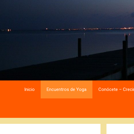
Saltar
Saltar
al
al
contenido
contenido
Inicio
Encuentros de Yoga
Conócete – Creci